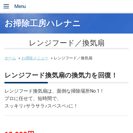
Menu
お掃除工房ハレナニ
レンジフード／換気扇
ホーム
»
お掃除メニュー
»
レンジフード／換気扇
レンジフード換気扇の換気力を回復！
レンジフード換気扇は、面倒な掃除場所No.1！
プロに任せて、短時間で、
スッキリ♪サラサラ♪スベスベ♪に！