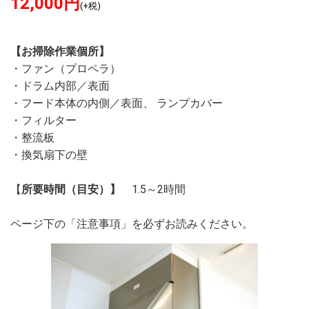
12,000
円
(+税)
【お掃除作業個所】
・ファン（プロペラ）
・ドラム内部／表面
・フード本体の内側／表面
、
ランプカバー
・フィルター
・整流板
・換気扇下の壁
【
所要時間（目安）】
1.5～2時間
ページ下の「注意事項」を必ずお読みください。